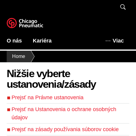
O nás
Kariéra
Viac
Home
Nižšie vyberte
ustanovenia/zásady
Prejsť na Právne ustanovenia
Prejsť na Ustanovenia o ochrane osobných
údajov
Prejsť na zásady používania súborov cookie