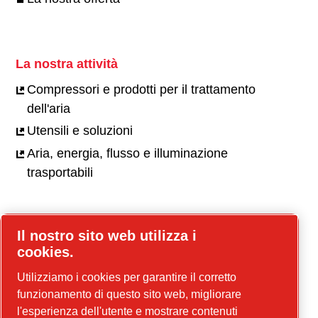
La nostra attività
Compressori e prodotti per il trattamento
dell'aria
Utensili e soluzioni
Aria, energia, flusso e illuminazione
trasportabili
Il nostro sito web utilizza i
Carriere
cookies.
Opportunità di lavoro
Utilizziamo i cookies per garantire il corretto
La nostra cultura
funzionamento di questo sito web, migliorare
l'esperienza dell'utente e mostrare contenuti