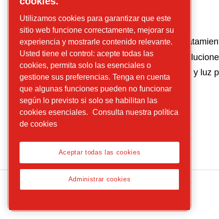
cookies.
Utilizamos cookies para garantizar que este
Acerca de
Nuestro negocio
sitio web funcione correctamente, mejorar su
nosotros
Compresores y tratamient
experiencia y mostrarle contenido relevante.
Nuestro
Usted tiene el control: acepte todas las
Herramientas y solucion
cookies, permita solo las esenciales o
legado
Aire, energía, flujo y luz p
gestione sus preferencias. Tenga en cuenta
Hasta dónde
que algunas funciones pueden no funcionar
llegamos
según lo previsto si solo se habilitan las
Sostenibilidad
cookies esenciales.
Consulta nuestra política
de cookies
Qué
ofrecemos
Aceptar todas las cookies
Administrar cookies