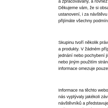
a zpracovávány, a rovněž 
Děkujeme vám, že si obsa
ustanovení, i za návštěv
přijímáte všechny podmín
Skupinu tvoří několik prá
a produkty.
V žádném příp
jednání nebo pochybení j
nebo jiným použitím strá
informace omezuje pouze
Informace na těchto webo
nás vyplývaly jakékoli z
návštěvníků a představuj