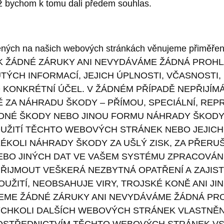
ž bychom k tomu dali předem souhlas.
ených na našich webových stránkách věnujeme přiměřen
 ŽÁDNÉ ZÁRUKY ANI NEVYDÁVÁME ŽÁDNÁ PROHL
ÝCH INFORMACÍ, JEJICH ÚPLNOSTI, VČASNOSTI
 KONKRÉTNÍ ÚČEL. V ŽÁDNÉM PŘÍPADĚ NEPŘIJÍ
Ě ZA NÁHRADU ŠKODY – PŘÍMOU, SPECIÁLNÍ, REP
DNÉ ŠKODY NEBO JINOU FORMU NÁHRADY ŠKODY 
UŽITÍ TĚCHTO WEBOVÝCH STRÁNEK NEBO JEJICH 
ÉKOLI NÁHRADY ŠKODY ZA UŠLÝ ZISK, ZA PŘERUŠ
BO JINÝCH DAT VE VAŠEM SYSTÉMU ZPRACOVÁNÍ 
ŘIJMOUT VEŠKERÁ NEZBYTNÁ OPATŘENÍ A ZAJISTI
UŽITÍ, NEOBSAHUJE VIRY, TROJSKÉ KONĚ ANI JI
EME ŽÁDNÉ ZÁRUKY ANI NEVYDÁVÁME ŽÁDNÁ PR
CHKOLI DALŠÍCH WEBOVÝCH STRÁNEK VLASTNĚN
OSTŘEDNICTVÍM TĚCHTO WEBOVÝCH STRÁNEK VS