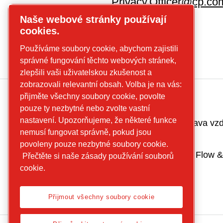
Privacy.Officer@cp.co
Naše webové stránky používají
cookies.
Používáme soubory cookie, abychom zajistili
správné fungování těchto webových stránek,
zlepšili vaši uživatelskou zkušenost a
zobrazovali relevantní obsah. Volba je na vás:
přijměte všechny soubory cookie, povolte
O nás
Naše podnikání
pouze ty nezbytné nebo zvolte vastní
nastavení. Upozorňujeme, že některé funkce
Náš odkaz
Kompresory a úprava vz
nemusí fungovat správně, pokud jsou
Náš dosah
Nástroje a řešení
povoleny pouze nezbytné soubory cookie.
Udržitelná
Mobile Air, Power, Flow &
Přečtěte si naše zásady používání souborů
výroba
cookie.
Co nabízíme
Přijmout všechny soubory cookie