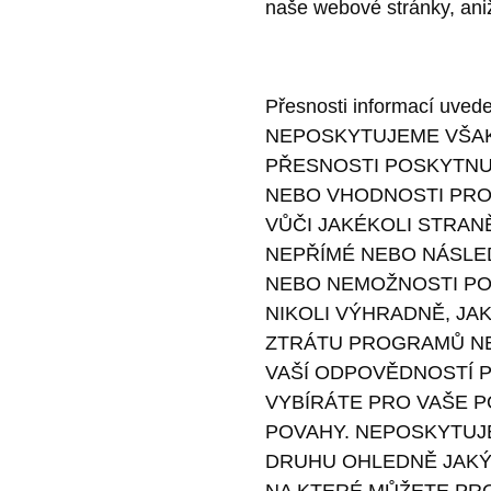
naše webové stránky, ani
Přesnosti informací uved
NEPOSKYTUJEME VŠAK
PŘESNOSTI POSKYTNUT
NEBO VHODNOSTI PRO
VŮČI JAKÉKOLI STRAN
NEPŘÍMÉ NEBO NÁSLE
NEBO NEMOŽNOSTI PO
NIKOLI VÝHRADNĚ, JAK
ZTRÁTU PROGRAMŮ NE
VAŠÍ ODPOVĚDNOSTÍ P
VYBÍRÁTE PRO VAŠE PO
POVAHY. NEPOSKYTUJ
DRUHU OHLEDNĚ JAKÝ
NA KTERÉ MŮŽETE PR