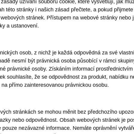
zásady užívání souborů cookie, které vysvětlují, jak mů
h této stránky i našich zásad přečtete, a pokud přijme
u webových stránek. Přístupem na webové stránky nebo j
ky a ustanovení.
vnických osob, z nichž je každá odpovědná za své vlastn
adě nesmí být právnická osoba působící v rámci skupin
iné právnické osoby. Získáním informací prostřednictví
nek souhlasíte, že se odpovědnost za produkt, nabídku 
 na přímo zainteresovanou právnickou osobu.
vých stránkách se mohou měnit bez předchozího upozorn
ávazky nebo odpovědnost. Obsah webových stránek je po
e pouze nezávazné informace. Nemáte oprávnění vytváře