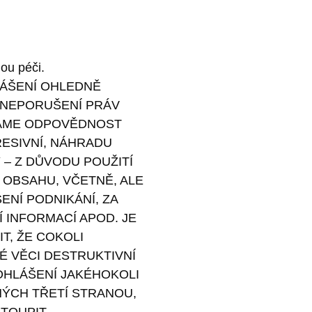
ou péči.
ÁŠENÍ OHLEDNĚ
, NEPORUŠENÍ PRÁV
MÁME ODPOVĚDNOST
RESIVNÍ, NÁHRADU
– Z DŮVODU POUŽITÍ
OBSAHU, VČETNĚ, ALE
ENÍ PODNIKÁNÍ, ZA
INFORMACÍ APOD. JE
T, ŽE COKOLI
NÉ VĚCI DESTRUKTIVNÍ
OHLÁŠENÍ JAKÉHOKOLI
ÝCH TŘETÍ STRANOU,
TOUPIT.