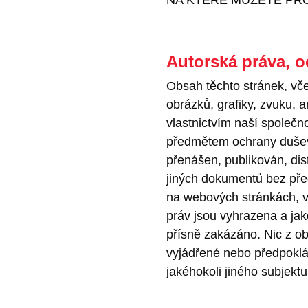
Autorská práva, o
Obsah těchto stránek, vče
obrázků, grafiky, zvuku,
vlastnictvím naší společno
předmětem ochrany duševn
přenášen, publikován, di
jiných dokumentů bez př
na webových stránkách, v
práv jsou vyhrazena a jak
přísně zakázáno. Nic z o
vyjádřené nebo předpoklád
jakéhokoli jiného subjektu