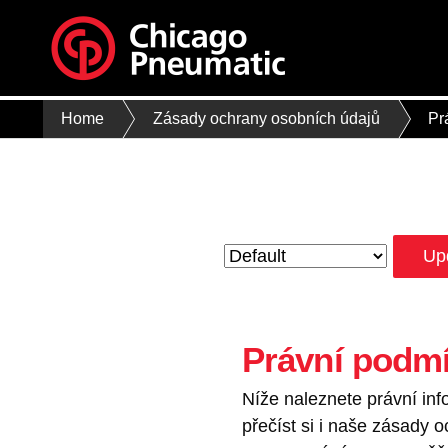
Home
Zásady ochrany osobních údajů
Pr
Up
Právní podm
Níže naleznete právní in
přečíst si i naše zásady