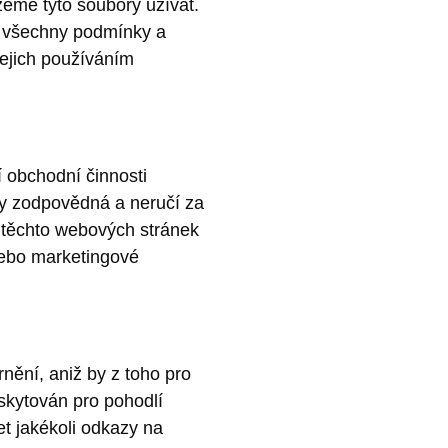
žeme tyto soubory užívat.
te všechny podmínky a
ejich používáním
í obchodní činnosti
y zodpovědná a neručí za
m těchto webových stránek
nebo marketingové
ění, aniž by z toho pro
skytován pro pohodlí
t jakékoli odkazy na