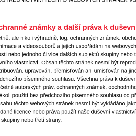
chranné známky a další práva k duševní
tně, ale nikoli výhradně, log, ochranných známek, obcho
 animace a videosouborů a jejich uspořádání na webových
sti nebo jednoho či více dalších subjektů skupiny nebo t
ího vlastnictví. Obsah těchto stránek nesmí být repro
stribuován, upravován, přemisťován ani umisťován na ji
edchozího písemného souhlasu. Všechna práva k duševn
četně autorských práv, ochranných známek, obchodního
ékoli použití bez předchozího písemného souhlasu od př
bsahu těchto webových stránek nesmí být vykládáno jako 
ané licence nebo práva použít naše duševní vlastnictví,
 skupiny nebo třetí strany.