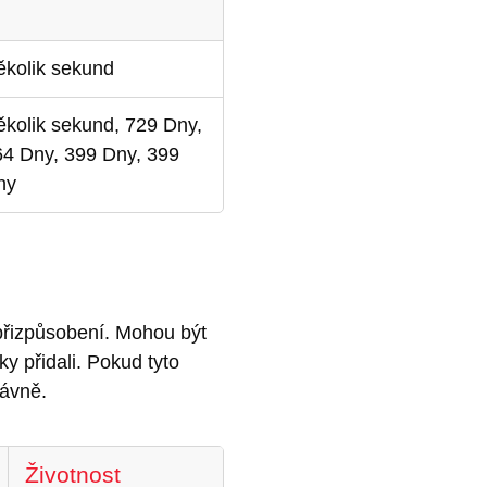
ěkolik sekund
kolik sekund, 729 Dny,
64 Dny, 399 Dny, 399
ny
přizpůsobení. Mohou být
y přidali. Pokud tyto
rávně.
Životnost