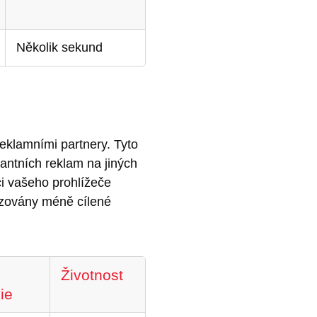
Několik sekund
eklamními partnery. Tyto
vantních reklam na jiných
ci vašeho prohlížeče
azovány méně cílené
Životnost
ie