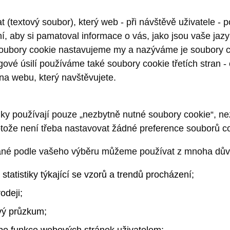
 (textový soubor), který web - při návštěvě uživatele - 
í, aby si pamatoval informace o vás, jako jsou vaše ja
 soubory cookie nastavujeme my a nazýváme je soubory co
ové úsilí používáme také soubory cookie třetích stran -
na webu, který navštěvujete.
ky používají pouze „nezbytně nutné soubory cookie“, n
otože není třeba nastavovat žádné preference souborů c
ané podle vašeho výběru můžeme používat z mnoha důvo
tatistiky týkající se vzorů a trendů procházení;
rodeji;
vý průzkum;
ebo funkce webových stránek uživatelem;