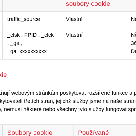
soubory cookie
traffic_source
Vlastní
N
_clsk
,
FPID
,
_clck
Vlastní
Ně
,
_ga
,
3
_ga_xxxxxxxxxx
D
kie
ňují webovým stránkám poskytovat rozšířené funkce a 
ovateli třetích stran, jejichž služby jsme na naše stránk
e, nemusí některé nebo všechny tyto služby fungovat sp
Soubory cookie
Používané