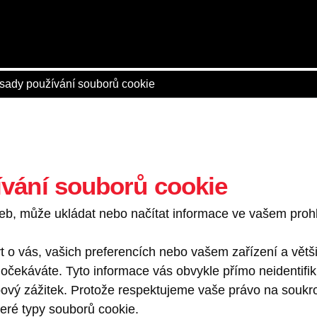
sady používání souborů cookie
vání souborů cookie
web, může ukládat nebo načítat informace ve vašem prohl
 o vás, vašich preferencích nebo vašem zařízení a větši
 očekáváte. Tyto informace vás obvykle přímo neidentifi
ový zážitek. Protože respektujeme vaše právo na soukr
eré typy souborů cookie.