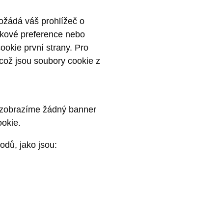
požádá váš prohlížeč o
zykové preference nebo
okie první strany. Pro
 což jsou soubory cookie z
ezobrazíme žádný banner
ookie.
dů, jako jsou: