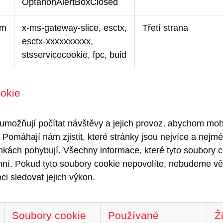
OptanonAlertBoxClosed
om
x-ms-gateway-slice, esctx,
Třetí strana
esctx-xxxxxxxxxx,
stsservicecookie, fpc, buid
okie
umožňují počítat návštěvy a jejich provoz, abychom mohl
Pomáhají nám zjistit, které stránky jsou nejvíce a nejmé
ánkách pohybují. Všechny informace, které tyto soubory 
í. Pokud tyto soubory cookie nepovolíte, nebudeme věd
ci sledovat jejich výkon.
Soubory cookie
Používané
Ž