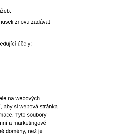
lužeb;
 museli znovu zadávat
edující účely:
atele na webových
, aby si webová stránka
rmace. Tyto soubory
amní a marketingové
iné domény, než je