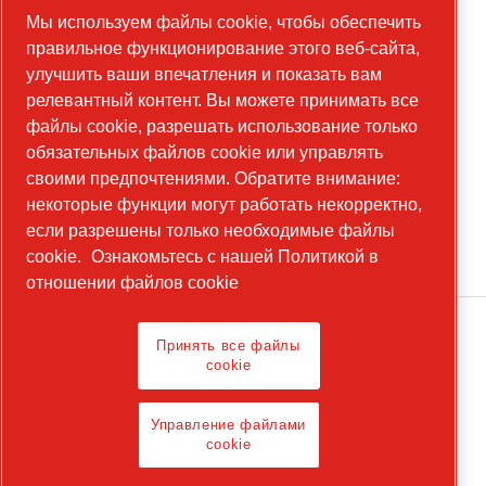
Мы используем файлы cookie, чтобы обеспечить
Вакансии
правильное функционирование этого веб-сайта,
Наша культура
улучшить ваши впечатления и показать вам
релевантный контент. Вы можете принимать все
файлы cookie, разрешать использование только
обязательных файлов cookie или управлять
Галерея фото и видео
своими предпочтениями. Обратите внимание:
Посетите нашу галерею
некоторые функции могут работать некорректно,
если разрешены только необходимые файлы
cookie.
Ознакомьтесь с нашей Политикой в
отношении файлов cookie
Принять все файлы
cookie
Правовые положения и уведомления о
конфиденциальности
Управление файлами
Управление файлами cookie
cookie