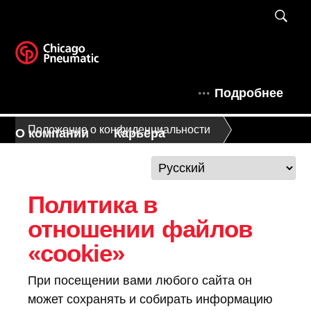
Подробнее
Положение о конфиденциальности
О компании
Карьера
Политика в
отношении файлов
«cookie»
При посещении вами любого сайта он
может сохранять и собирать информацию