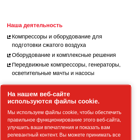
Наша деятельность
Компрессоры и оборудование для
подготовки сжатого воздуха
Оборудование и комплексные решения
Передвижные компрессоры, генераторы,
осветительные мачты и насосы
На нашем веб-сайте
используются файлы cookie.
Карьера
Мы используем файлы cookie, чтобы обеспечить
Вакансии
правильное функционирование этого веб-сайта,
Наша культура
улучшить ваши впечатления и показать вам
релевантный контент. Вы можете принимать все