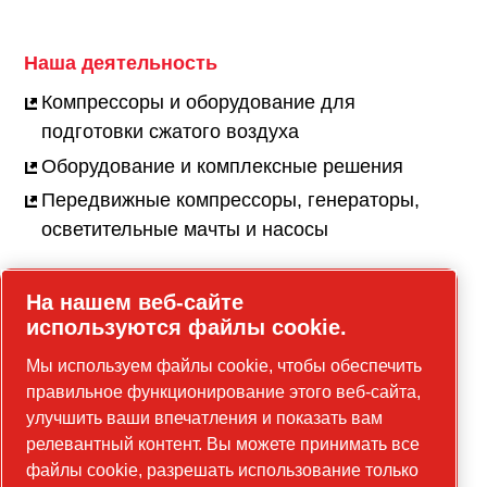
Наша деятельность
Компрессоры и оборудование для
подготовки сжатого воздуха
Оборудование и комплексные решения
Передвижные компрессоры, генераторы,
осветительные мачты и насосы
На нашем веб-сайте
используются файлы cookie.
Карьера
Мы используем файлы cookie, чтобы обеспечить
Вакансии
правильное функционирование этого веб-сайта,
Наша культура
улучшить ваши впечатления и показать вам
релевантный контент. Вы можете принимать все
файлы cookie, разрешать использование только